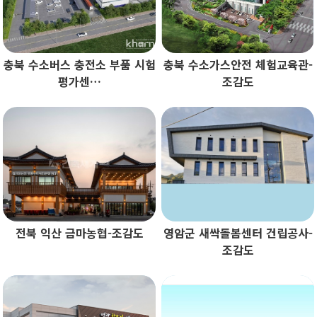
충북 수소버스 충전소 부품 시험
충북 수소가스안전 체험교육관-
평가센…
조감도
전북 익산 금마농협-조감도
영암군 새싹돌봄센터 건립공사-
조감도